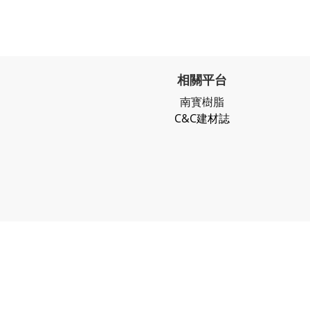
相關平台
南寳樹脂
C&C建材誌