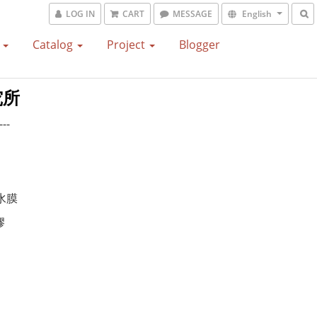
LOG IN
CART
MESSAGE
English
S
Catalog
Project
Blogger
究所
---
防水膜
膠