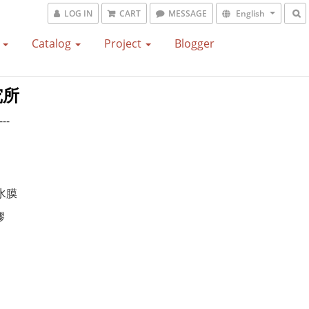
LOG IN
CART
MESSAGE
English
S
Catalog
Project
Blogger
究所
---
防水膜
膠