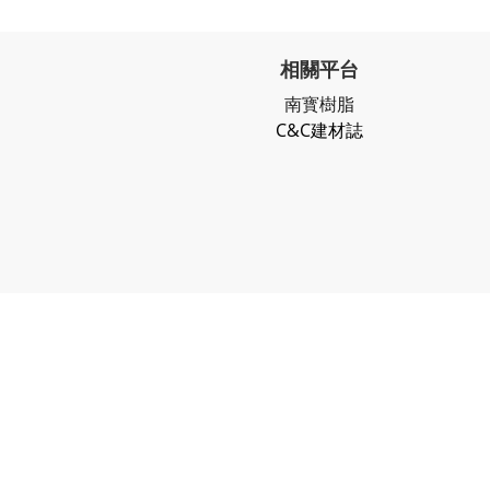
相關平台
南寳樹脂
C&C建材誌