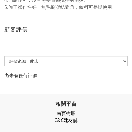
4.開罐即可，沒有需要電鑽攪拌的困擾。
5.施工操作性好，無毛刷凝結問題，餘料可長期使用。
顧客評價
尚未有任何評價
相關平台
南寳樹脂
C&C建材誌