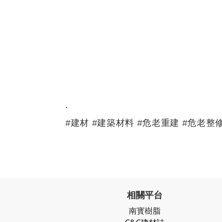
.
#建材 #建築材料 #危老重建 #危老整修
相關平台
南寳樹脂