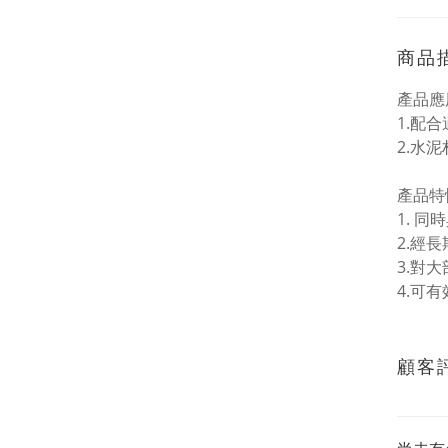
商品
產品應
1.配
2.水
產品特
1. 同
2.經
3.對
4.可
顧客