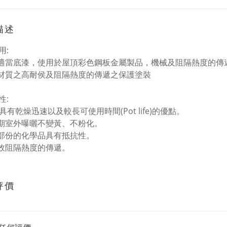
描述
用:
合適當底漆，使用於屋頂彩色鋼板金屬製品，機械及阻隔熱度的傳
泥材質之高耐侯及阻隔熱度的傳遞之保護塗裝
性:
時具有乾燥迅速以及較長可使用時間(Pot life)的優點。
長期室外曝曬不變黃、不粉化。
大部份的化學品具有抵抗性。
有效阻隔熱度的傳遞。
評價