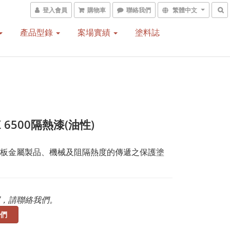
登入會員
購物車
聯絡我們
繁體中文
產品型錄
案場實績
塗料誌
K 6500隔熱漆(油性)
板金屬製品、機械及阻隔熱度的傳遞之保護塗
，請聯絡我們。
們